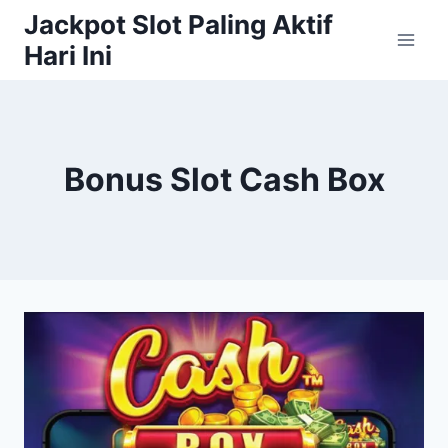
Skip
Jackpot Slot Paling Aktif
to
Hari Ini
content
Bonus Slot Cash Box