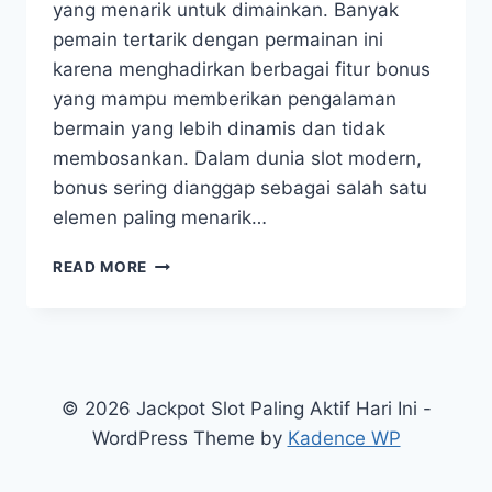
yang menarik untuk dimainkan. Banyak
pemain tertarik dengan permainan ini
karena menghadirkan berbagai fitur bonus
yang mampu memberikan pengalaman
bermain yang lebih dinamis dan tidak
membosankan. Dalam dunia slot modern,
bonus sering dianggap sebagai salah satu
elemen paling menarik…
CARA
READ MORE
CERDAS
MENEMUKAN
BONUS
DALAM
SLOT
CASH
© 2026 Jackpot Slot Paling Aktif Hari Ini -
BOX
WordPress Theme by
Kadence WP