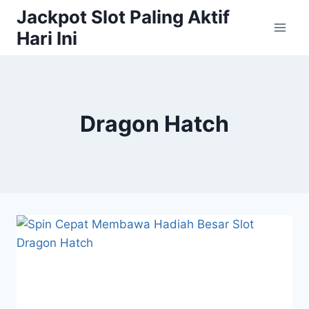
Skip
Jackpot Slot Paling Aktif
to
Hari Ini
content
Dragon Hatch