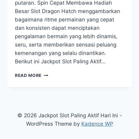
putaran. Spin Cepat Membawa Hadiah
Besar Slot Dragon Hatch menggambarkan
bagaimana ritme permainan yang cepat
dan konsisten dapat menciptakan
pengalaman bermain yang lebih dinamis,
seru, serta memberikan sensasi peluang
kemenangan yang selalu dinantikan.
Berikut ini Jackpot Slot Paling Aktif…
SPIN
READ MORE
CEPAT
MEMBAWA
HADIAH
BESAR
SLOT
DRAGON
© 2026 Jackpot Slot Paling Aktif Hari Ini -
HATCH
WordPress Theme by
Kadence WP