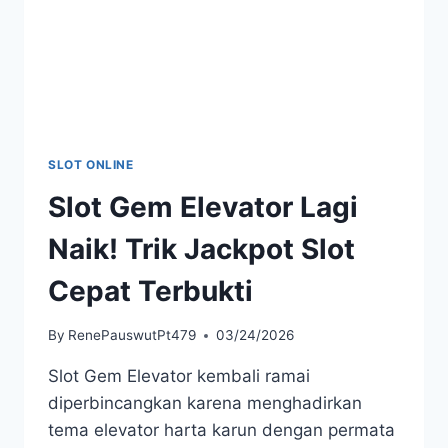
SLOT ONLINE
Slot Gem Elevator Lagi
Naik! Trik Jackpot Slot
Cepat Terbukti
By
RenePauswutPt479
03/24/2026
Slot Gem Elevator kembali ramai
diperbincangkan karena menghadirkan
tema elevator harta karun dengan permata