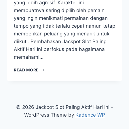
yang lebih agresif. Karakter ini
membuatnya sering dipilih oleh pemain
yang ingin menikmati permainan dengan
tempo yang tidak terlalu cepat namun tetap
memberikan peluang yang menarik untuk
diikuti. Pembahasan Jackpot Slot Paling
Aktif Hari Ini berfokus pada bagaimana
memahami…
SLOT
READ MORE
PIGGY
BANKERS
PUNYA
POLA
STABIL
UNTUK
© 2026 Jackpot Slot Paling Aktif Hari Ini -
HASIL
WordPress Theme by
Kadence WP
LEBIH
KONSISTEN