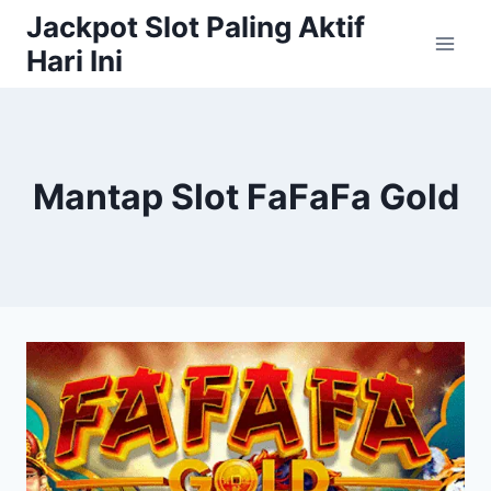
Skip
Jackpot Slot Paling Aktif
to
Hari Ini
content
Mantap Slot FaFaFa Gold