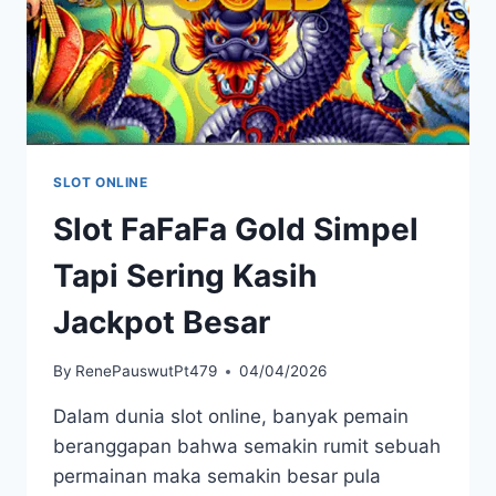
SLOT ONLINE
Slot FaFaFa Gold Simpel
Tapi Sering Kasih
Jackpot Besar
By
RenePauswutPt479
04/04/2026
Dalam dunia slot online, banyak pemain
beranggapan bahwa semakin rumit sebuah
permainan maka semakin besar pula