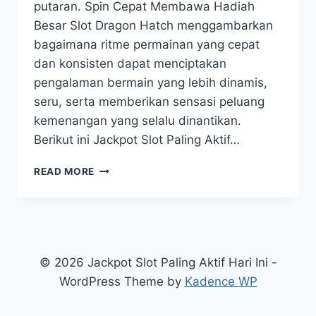
putaran. Spin Cepat Membawa Hadiah
Besar Slot Dragon Hatch menggambarkan
bagaimana ritme permainan yang cepat
dan konsisten dapat menciptakan
pengalaman bermain yang lebih dinamis,
seru, serta memberikan sensasi peluang
kemenangan yang selalu dinantikan.
Berikut ini Jackpot Slot Paling Aktif…
SPIN
READ MORE
CEPAT
MEMBAWA
HADIAH
BESAR
SLOT
DRAGON
© 2026 Jackpot Slot Paling Aktif Hari Ini -
HATCH
WordPress Theme by
Kadence WP