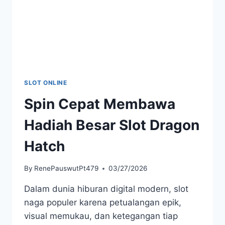
SLOT ONLINE
Spin Cepat Membawa
Hadiah Besar Slot Dragon
Hatch
By
RenePauswutPt479
03/27/2026
Dalam dunia hiburan digital modern, slot
naga populer karena petualangan epik,
visual memukau, dan ketegangan tiap