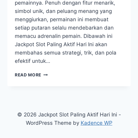
pemainnya. Penuh dengan fitur menarik,
simbol unik, dan peluang menang yang
menggiurkan, permainan ini membuat
setiap putaran selalu mendebarkan dan
memacu adrenalin pemain. Dibawah ini
Jackpot Slot Paling Aktif Hari Ini akan
membahas semua strategi, trik, dan pola
efektif untuk…
RAHASIA
READ MORE
JACKPOT
DATANG
BERKALI-
KALI
DI
SLOT
© 2026 Jackpot Slot Paling Aktif Hari Ini -
GEMS
WordPress Theme by
Kadence WP
OF
SERENGETI