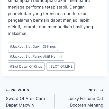
kemampuan beradaptasi akan membantu
menjaga performa tetap stabil. Dengan
pendekatan yang terencana dan terukur,
pengalaman bermain dapat menjadi lebih
efektif, terarah, dan memberikan hasil yang
maksimal.
Post
#
Jackpot Slot Dawn Of Kings
Tags:
#
Jackpot Slot Paling Aktif Hari Ini
#
Slot Dawn Of Kings
#
SLOT ONLINE
Post
PREVIOUS
NEXT
Sword Of Ares Cara
Lucky Fortune Cat
navigation
Dapat Maxwin
Bocoran Menang