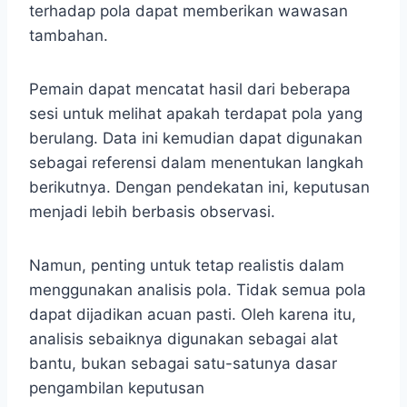
terhadap pola dapat memberikan wawasan
tambahan.
Pemain dapat mencatat hasil dari beberapa
sesi untuk melihat apakah terdapat pola yang
berulang. Data ini kemudian dapat digunakan
sebagai referensi dalam menentukan langkah
berikutnya. Dengan pendekatan ini, keputusan
menjadi lebih berbasis observasi.
Namun, penting untuk tetap realistis dalam
menggunakan analisis pola. Tidak semua pola
dapat dijadikan acuan pasti. Oleh karena itu,
analisis sebaiknya digunakan sebagai alat
bantu, bukan sebagai satu-satunya dasar
pengambilan keputusan