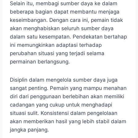
Selain itu, membagi sumber daya ke dalam
beberapa bagian dapat membantu menjaga
keseimbangan. Dengan cara ini, pemain tidak
akan menghabiskan seluruh sumber daya
dalam satu kesempatan. Pendekatan bertahap
ini memungkinkan adaptasi terhadap
perubahan situasi yang terjadi selama
permainan berlangsung.
Disiplin dalam mengelola sumber daya juga
sangat penting. Pemain yang mampu menahan
diri dari penggunaan berlebihan akan memiliki
cadangan yang cukup untuk menghadapi
situasi sulit. Konsistensi dalam pengelolaan
akan memberikan hasil yang lebih stabil dalam
jangka panjang.