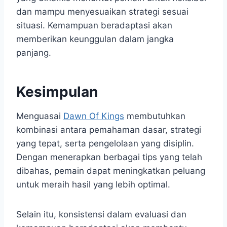
dan mampu menyesuaikan strategi sesuai
situasi. Kemampuan beradaptasi akan
memberikan keunggulan dalam jangka
panjang.
Kesimpulan
Menguasai
Dawn Of Kings
membutuhkan
kombinasi antara pemahaman dasar, strategi
yang tepat, serta pengelolaan yang disiplin.
Dengan menerapkan berbagai tips yang telah
dibahas, pemain dapat meningkatkan peluang
untuk meraih hasil yang lebih optimal.
Selain itu, konsistensi dalam evaluasi dan