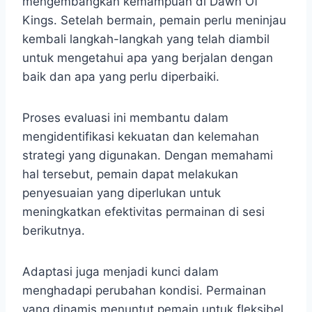
mengembangkan kemampuan di Dawn Of
Kings. Setelah bermain, pemain perlu meninjau
kembali langkah-langkah yang telah diambil
untuk mengetahui apa yang berjalan dengan
baik dan apa yang perlu diperbaiki.
Proses evaluasi ini membantu dalam
mengidentifikasi kekuatan dan kelemahan
strategi yang digunakan. Dengan memahami
hal tersebut, pemain dapat melakukan
penyesuaian yang diperlukan untuk
meningkatkan efektivitas permainan di sesi
berikutnya.
Adaptasi juga menjadi kunci dalam
menghadapi perubahan kondisi. Permainan
yang dinamis menuntut pemain untuk fleksibel