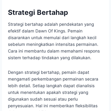
Strategi Bertahap
Strategi bertahap adalah pendekatan yang
efektif dalam Dawn Of Kings. Pemain
disarankan untuk memulai dari langkah kecil
sebelum meningkatkan intensitas permainan.
Cara ini membantu dalam memahami respons
sistem terhadap tindakan yang dilakukan.
Dengan strategi bertahap, pemain dapat
mengamati perkembangan permainan secara
lebih detail. Setiap langkah dapat dianalisis
untuk menentukan apakah strategi yang
digunakan sudah sesuai atau perlu
penyesuaian. Hal ini memberikan fleksibilitas