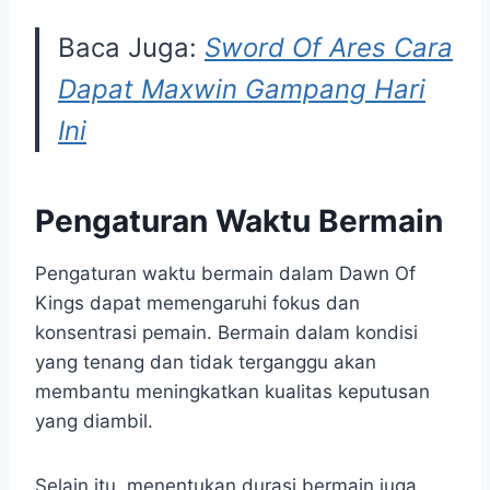
Baca Juga:
Sword Of Ares Cara
Dapat Maxwin Gampang Hari
Ini
Pengaturan Waktu Bermain
Pengaturan waktu bermain dalam Dawn Of
Kings dapat memengaruhi fokus dan
konsentrasi pemain. Bermain dalam kondisi
yang tenang dan tidak terganggu akan
membantu meningkatkan kualitas keputusan
yang diambil.
Selain itu, menentukan durasi bermain juga