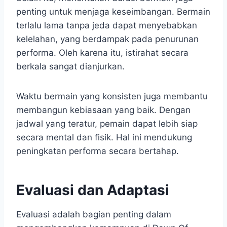
penting untuk menjaga keseimbangan. Bermain
terlalu lama tanpa jeda dapat menyebabkan
kelelahan, yang berdampak pada penurunan
performa. Oleh karena itu, istirahat secara
berkala sangat dianjurkan.
Waktu bermain yang konsisten juga membantu
membangun kebiasaan yang baik. Dengan
jadwal yang teratur, pemain dapat lebih siap
secara mental dan fisik. Hal ini mendukung
peningkatan performa secara bertahap.
Evaluasi dan Adaptasi
Evaluasi adalah bagian penting dalam