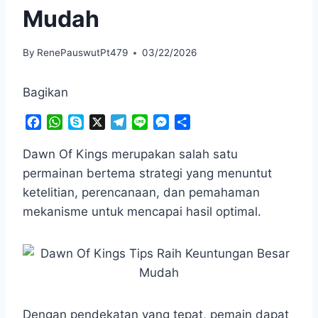
Mudah
By
RenePauswutPt479
03/22/2026
Bagikan
F
W
S
X
T
L
M
S
a
h
k
e
i
e
h
c
a
y
l
n
s
a
Dawn Of Kings merupakan salah satu
e
t
p
e
e
s
r
permainan bertema strategi yang menuntut
b
s
e
g
e
e
ketelitian, perencanaan, dan pemahaman
o
A
r
n
mekanisme untuk mencapai hasil optimal.
o
p
a
g
k
p
m
e
r
Dengan pendekatan yang tepat, pemain dapat