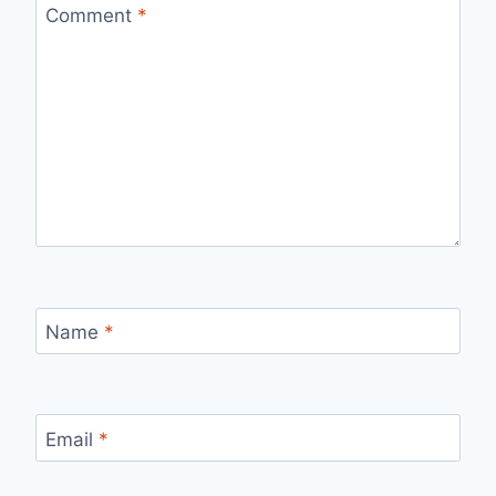
Comment
*
Name
*
Email
*