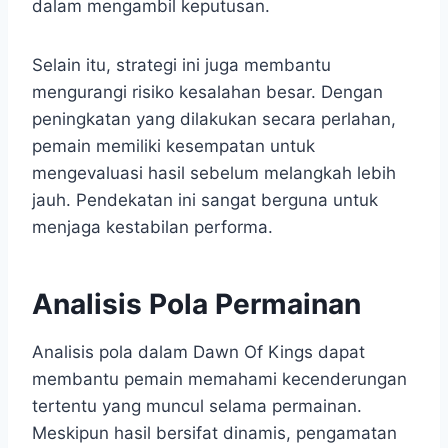
dalam mengambil keputusan.
Selain itu, strategi ini juga membantu
mengurangi risiko kesalahan besar. Dengan
peningkatan yang dilakukan secara perlahan,
pemain memiliki kesempatan untuk
mengevaluasi hasil sebelum melangkah lebih
jauh. Pendekatan ini sangat berguna untuk
menjaga kestabilan performa.
Analisis Pola Permainan
Analisis pola dalam Dawn Of Kings dapat
membantu pemain memahami kecenderungan
tertentu yang muncul selama permainan.
Meskipun hasil bersifat dinamis, pengamatan