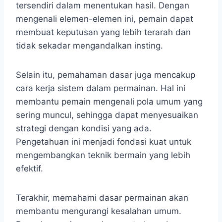
tersendiri dalam menentukan hasil. Dengan
mengenali elemen-elemen ini, pemain dapat
membuat keputusan yang lebih terarah dan
tidak sekadar mengandalkan insting.
Selain itu, pemahaman dasar juga mencakup
cara kerja sistem dalam permainan. Hal ini
membantu pemain mengenali pola umum yang
sering muncul, sehingga dapat menyesuaikan
strategi dengan kondisi yang ada.
Pengetahuan ini menjadi fondasi kuat untuk
mengembangkan teknik bermain yang lebih
efektif.
Terakhir, memahami dasar permainan akan
membantu mengurangi kesalahan umum.