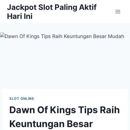
Skip
Jackpot Slot Paling Aktif
to
Hari Ini
content
SLOT ONLINE
Dawn Of Kings Tips Raih
Keuntungan Besar