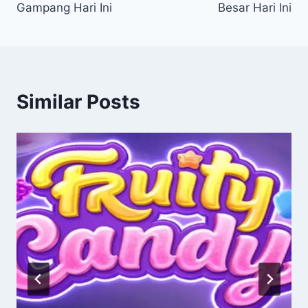
Gampang Hari Ini
Besar Hari Ini
Similar Posts