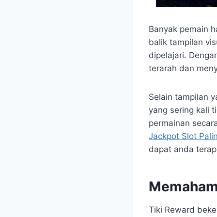
Banyak pemain h
balik tampilan v
dipelajari. Deng
terarah dan men
Selain tampilan y
yang sering kali 
permainan secara 
Jackpot Slot Palin
dapat anda terap
Memahami
Tiki Reward beke