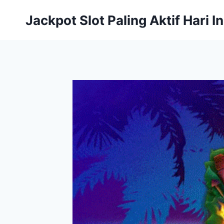
Skip
Jackpot Slot Paling Aktif Hari In
to
content