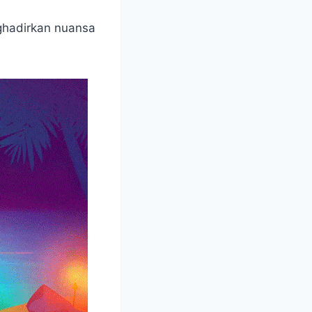
ghadirkan nuansa