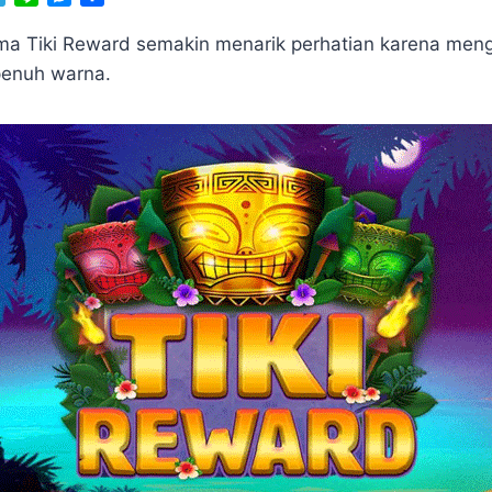
e
i
e
h
l
n
s
a
ma Tiki Reward semakin menarik perhatian karena men
e
e
s
r
 penuh warna.
g
e
e
r
n
a
g
m
e
r