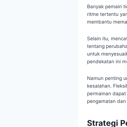
Banyak pemain ti
ritme tertentu ya
membantu memaha
Selain itu, menc
tentang perubaha
untuk menyesuaik
pendekatan ini m
Namun penting un
kesalahan. Fleksi
permainan dapat
pengamatan dan 
Strategi 